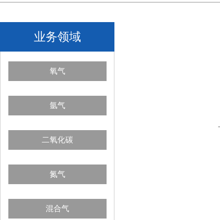
业务领域
氧气
氩气
二氧化碳
氮气
混合气