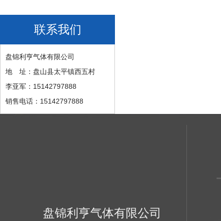
联系我们
盘锦利亨气体有限公司
地 址：盘山县太平镇西五村
李亚军：15142797888
销售电话：15142797888
盘锦利亨气体有限公司