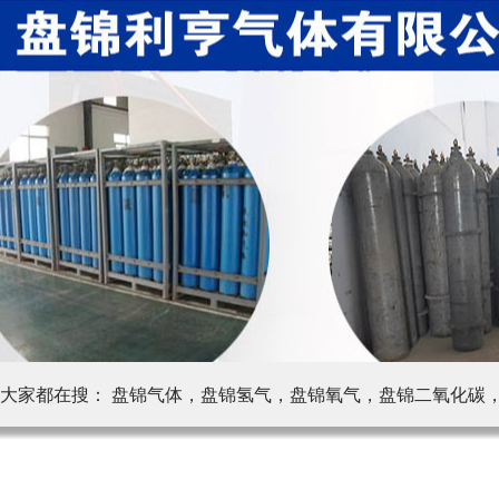
大家都在搜： 盘锦气体，盘锦氢气，盘锦氧气，盘锦二氧化碳