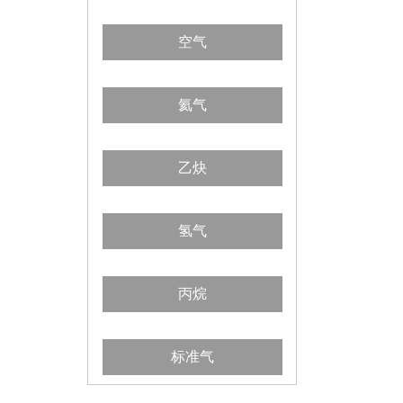
空气
氦气
乙炔
氢气
丙烷
标准气