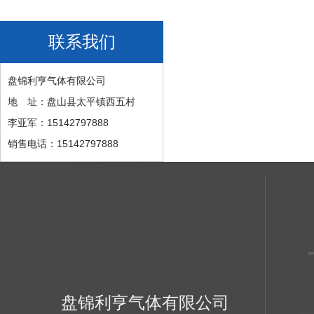
联系我们
盘锦利亨气体有限公司
地 址：盘山县太平镇西五村
李亚军：15142797888
销售电话：15142797888
盘锦利亨气体有限公司