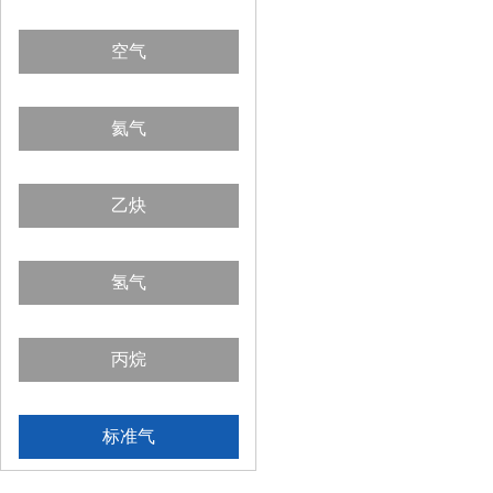
空气
氦气
乙炔
氢气
丙烷
标准气