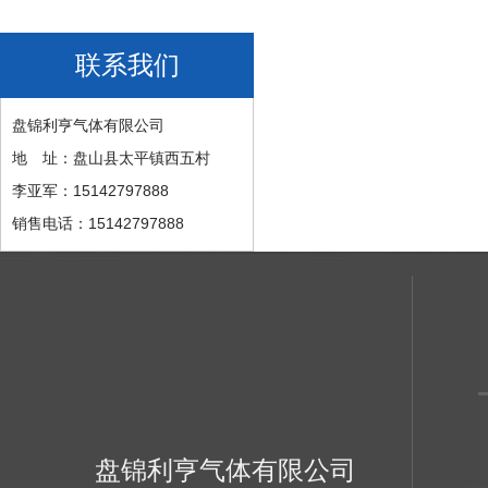
联系我们
盘锦利亨气体有限公司
地 址：盘山县太平镇西五村
李亚军：15142797888
销售电话：15142797888
盘锦利亨气体有限公司