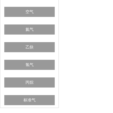
空气
氦气
乙炔
氢气
丙烷
标准气