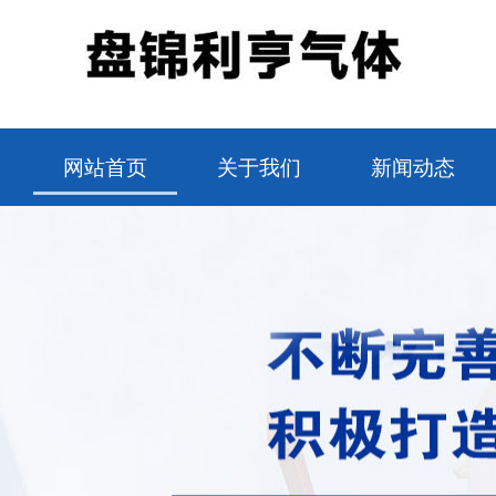
网站首页
关于我们
新闻动态