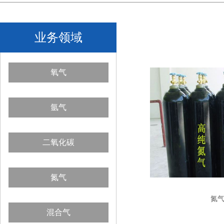
业务领域
氧气
氩气
二氧化碳
氮气
氮
混合气