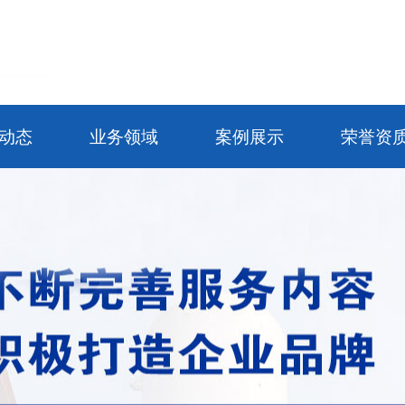
动态
业务领域
案例展示
荣誉资