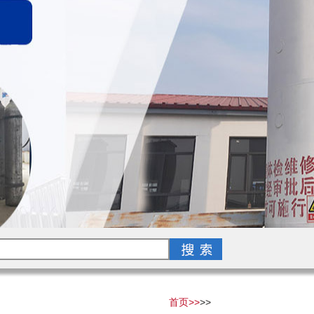
首页>>
>>