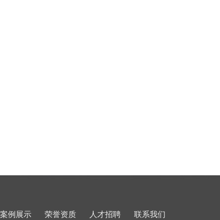
案例展示
荣誉资质
人才招聘
联系我们